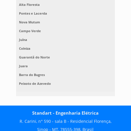
Alta Floresta
Pontes e Lacerda
Nova Mutum
Campo Verde
Juína
Colniza
Guarantã do Norte
Juara
Barra do Bugres
Peixoto de Azevedo
Standart - Engenharia Elétrica
R. Carini, n° 590 - sala B - Residencial Florença,
Sinop - MT, 78555-398, Brasil